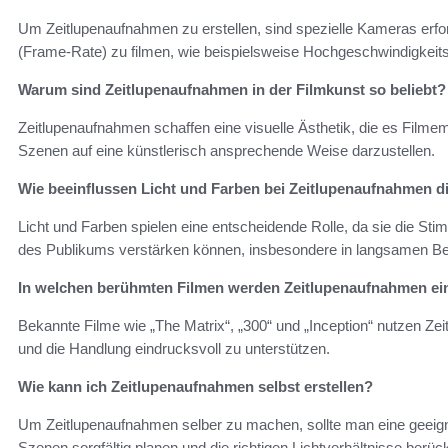
Um Zeitlupenaufnahmen zu erstellen, sind spezielle Kameras erforde
(Frame-Rate) zu filmen, wie beispielsweise Hochgeschwindigkei
Warum sind Zeitlupenaufnahmen in der Filmkunst so beliebt?
Zeitlupenaufnahmen schaffen eine visuelle Ästhetik, die es Filme
Szenen auf eine künstlerisch ansprechende Weise darzustellen.
Wie beeinflussen Licht und Farben bei Zeitlupenaufnahmen d
Licht und Farben spielen eine entscheidende Rolle, da sie die 
des Publikums verstärken können, insbesondere in langsamen 
In welchen berühmten Filmen werden Zeitlupenaufnahmen ei
Bekannte Filme wie „The Matrix“, „300“ und „Inception“ nutzen Ze
und die Handlung eindrucksvoll zu unterstützen.
Wie kann ich Zeitlupenaufnahmen selbst erstellen?
Um Zeitlupenaufnahmen selber zu machen, sollte man eine geeign
Szenen sorgfältig planen und die richtigen Lichtverhältnisse berüc