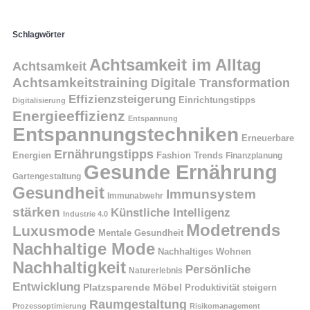
Schlagwörter
Achtsamkeit im Alltag
Achtsamkeit
Achtsamkeitstraining
Digitale Transformation
Effizienzsteigerung
Einrichtungstipps
Digitalisierung
Energieeffizienz
Entspannung
Entspannungstechniken
Erneuerbare
Ernährungstipps
Energien
Fashion Trends
Finanzplanung
Gesunde Ernährung
Gartengestaltung
Gesundheit
Immunsystem
Immunabwehr
stärken
Künstliche Intelligenz
Industrie 4.0
Modetrends
Luxusmode
Mentale Gesundheit
Nachhaltige Mode
Nachhaltiges Wohnen
Nachhaltigkeit
Persönliche
Naturerlebnis
Entwicklung
Platzsparende Möbel
Produktivität steigern
Raumgestaltung
Prozessoptimierung
Risikomanagement