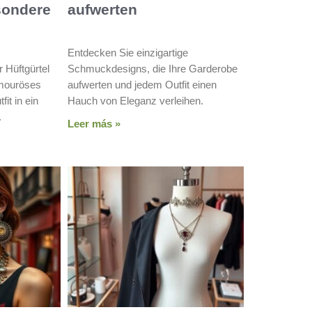
esondere
aufwerten
Entdecken Sie einzigartige
 Hüftgürtel
Schmuckdesigns, die Ihre Garderobe
amouröses
aufwerten und jedem Outfit einen
it in ein
Hauch von Eleganz verleihen.
.
Leer más »