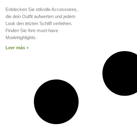
Entdecken Sie stilvolle Accessoires,
die dein Outfit aufwerten und jedem
Look den letzten Schliff verleihen.
Finden Sie Ihre must-have
Modehighlights.
Leer más »