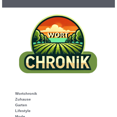
Wortchronik
Zuhause
Garten
Lifestyle
Mode