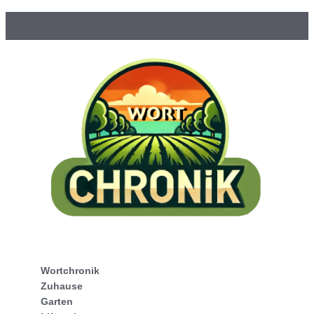
Wortchronik
Zuhause
Garten