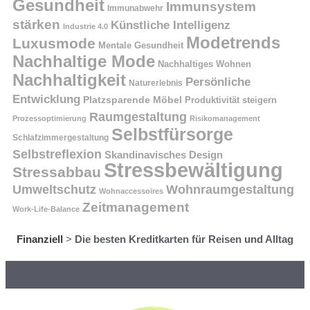
Gesundheit
Immunsystem
Immunabwehr
stärken
Künstliche Intelligenz
Industrie 4.0
Modetrends
Luxusmode
Mentale Gesundheit
Nachhaltige Mode
Nachhaltiges Wohnen
Nachhaltigkeit
Persönliche
Naturerlebnis
Entwicklung
Platzsparende Möbel
Produktivität steigern
Raumgestaltung
Prozessoptimierung
Risikomanagement
Selbstfürsorge
Schlafzimmergestaltung
Selbstreflexion
Skandinavisches Design
Stressbewältigung
Stressabbau
Umweltschutz
Wohnraumgestaltung
Wohnaccessoires
Zeitmanagement
Work-Life-Balance
Finanziell
>
Die besten Kreditkarten für Reisen und Alltag