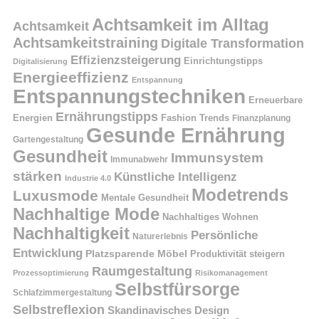
Achtsamkeit im Alltag
Achtsamkeit
Achtsamkeitstraining
Digitale Transformation
Effizienzsteigerung
Einrichtungstipps
Digitalisierung
Energieeffizienz
Entspannung
Entspannungstechniken
Erneuerbare
Ernährungstipps
Energien
Fashion Trends
Finanzplanung
Gesunde Ernährung
Gartengestaltung
Gesundheit
Immunsystem
Immunabwehr
stärken
Künstliche Intelligenz
Industrie 4.0
Modetrends
Luxusmode
Mentale Gesundheit
Nachhaltige Mode
Nachhaltiges Wohnen
Nachhaltigkeit
Persönliche
Naturerlebnis
Entwicklung
Platzsparende Möbel
Produktivität steigern
Raumgestaltung
Prozessoptimierung
Risikomanagement
Selbstfürsorge
Schlafzimmergestaltung
Selbstreflexion
Skandinavisches Design