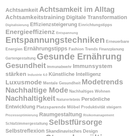
Achtsamkeit im Alltag
Achtsamkeit
Achtsamkeitstraining
Digitale Transformation
Effizienzsteigerung
Einrichtungstipps
Digitalisierung
Energieeffizienz
Entspannung
Entspannungstechniken
Erneuerbare
Ernährungstipps
Energien
Fashion Trends
Finanzplanung
Gesunde Ernährung
Gartengestaltung
Gesundheit
Immunsystem
Immunabwehr
stärken
Künstliche Intelligenz
Industrie 4.0
Modetrends
Luxusmode
Mentale Gesundheit
Nachhaltige Mode
Nachhaltiges Wohnen
Nachhaltigkeit
Persönliche
Naturerlebnis
Entwicklung
Platzsparende Möbel
Produktivität steigern
Raumgestaltung
Prozessoptimierung
Risikomanagement
Selbstfürsorge
Schlafzimmergestaltung
Selbstreflexion
Skandinavisches Design