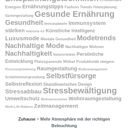
Ernährungstipps
Energien
Fashion Trends
Finanzplanung
Gesunde Ernährung
Gartengestaltung
Gesundheit
Immunsystem
Immunabwehr
stärken
Künstliche Intelligenz
Industrie 4.0
Modetrends
Luxusmode
Mentale Gesundheit
Nachhaltige Mode
Nachhaltiges Wohnen
Nachhaltigkeit
Persönliche
Naturerlebnis
Entwicklung
Platzsparende Möbel
Produktivität steigern
Raumgestaltung
Prozessoptimierung
Risikomanagement
Selbstfürsorge
Schlafzimmergestaltung
Selbstreflexion
Skandinavisches Design
Stressbewältigung
Stressabbau
Umweltschutz
Wohnraumgestaltung
Wohnaccessoires
Zeitmanagement
Work-Life-Balance
Zuhause
>
Mehr Atmosphäre mit der richtigen
Beleuchtung