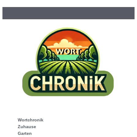
Wortchronik
Zuhause
Garten