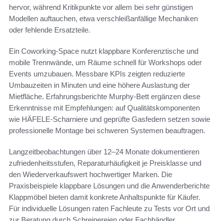
hervor, während Kritikpunkte vor allem bei sehr günstigen
Modellen auftauchen, etwa verschleißanfällige Mechaniken
oder fehlende Ersatzteile.
Ein Coworking-Space nutzt klappbare Konferenztische und
mobile Trennwände, um Räume schnell für Workshops oder
Events umzubauen. Messbare KPIs zeigten reduzierte
Umbauzeiten in Minuten und eine höhere Auslastung der
Mietfläche. Erfahrungsberichte Murphy-Bett ergänzen diese
Erkenntnisse mit Empfehlungen: auf Qualitätskomponenten
wie HÄFELE-Scharniere und geprüfte Gasfedern setzen sowie
professionelle Montage bei schweren Systemen beauftragen.
Langzeitbeobachtungen über 12–24 Monate dokumentieren
zufriedenheitsstufen, Reparaturhäufigkeit je Preisklasse und
den Wiederverkaufswert hochwertiger Marken. Die
Praxisbeispiele klappbare Lösungen und die Anwenderberichte
Klappmöbel bieten damit konkrete Anhaltspunkte für Käufer.
Für individuelle Lösungen raten Fachleute zu Tests vor Ort und
zur Beratung durch Schreinereien oder Fachhändler.