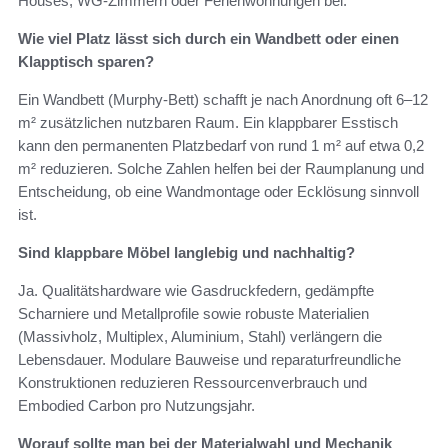
Houses, WG‑Zimmern oder Ferienwohnungen bei.
Wie viel Platz lässt sich durch ein Wandbett oder einen
Klapptisch sparen?
Ein Wandbett (Murphy‑Bett) schafft je nach Anordnung oft 6–12
m² zusätzlichen nutzbaren Raum. Ein klappbarer Esstisch
kann den permanenten Platzbedarf von rund 1 m² auf etwa 0,2
m² reduzieren. Solche Zahlen helfen bei der Raumplanung und
Entscheidung, ob eine Wandmontage oder Ecklösung sinnvoll
ist.
Sind klappbare Möbel langlebig und nachhaltig?
Ja. Qualitätshardware wie Gasdruckfedern, gedämpfte
Scharniere und Metallprofile sowie robuste Materialien
(Massivholz, Multiplex, Aluminium, Stahl) verlängern die
Lebensdauer. Modulare Bauweise und reparaturfreundliche
Konstruktionen reduzieren Ressourcenverbrauch und
Embodied Carbon pro Nutzungsjahr.
Worauf sollte man bei der Materialwahl und Mechanik