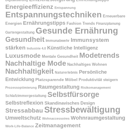
Energieeffizienz
Entspannung
Entspannungstechniken
Erneuerbare
Ernährungstipps
Energien
Fashion Trends
Finanzplanung
Gesunde Ernährung
Gartengestaltung
Gesundheit
Immunsystem
Immunabwehr
stärken
Künstliche Intelligenz
Industrie 4.0
Modetrends
Luxusmode
Mentale Gesundheit
Nachhaltige Mode
Nachhaltiges Wohnen
Nachhaltigkeit
Persönliche
Naturerlebnis
Entwicklung
Platzsparende Möbel
Produktivität steigern
Raumgestaltung
Prozessoptimierung
Risikomanagement
Selbstfürsorge
Schlafzimmergestaltung
Selbstreflexion
Skandinavisches Design
Stressbewältigung
Stressabbau
Umweltschutz
Wohnraumgestaltung
Wohnaccessoires
Zeitmanagement
Work-Life-Balance