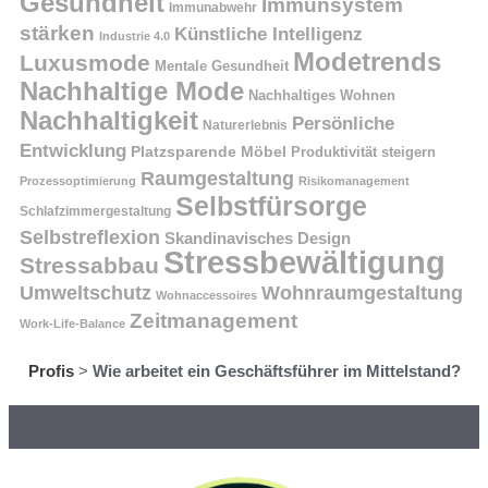
Gesundheit
Immunsystem
Immunabwehr
stärken
Künstliche Intelligenz
Industrie 4.0
Modetrends
Luxusmode
Mentale Gesundheit
Nachhaltige Mode
Nachhaltiges Wohnen
Nachhaltigkeit
Persönliche
Naturerlebnis
Entwicklung
Platzsparende Möbel
Produktivität steigern
Raumgestaltung
Prozessoptimierung
Risikomanagement
Selbstfürsorge
Schlafzimmergestaltung
Selbstreflexion
Skandinavisches Design
Stressbewältigung
Stressabbau
Umweltschutz
Wohnraumgestaltung
Wohnaccessoires
Zeitmanagement
Work-Life-Balance
Profis
>
Wie arbeitet ein Geschäftsführer im Mittelstand?