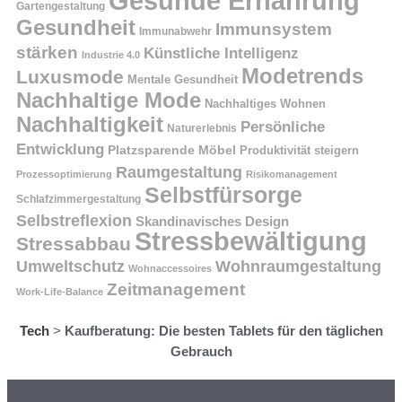
Gesunde Ernährung
Gartengestaltung
Gesundheit
Immunsystem
Immunabwehr
stärken
Künstliche Intelligenz
Industrie 4.0
Modetrends
Luxusmode
Mentale Gesundheit
Nachhaltige Mode
Nachhaltiges Wohnen
Nachhaltigkeit
Persönliche
Naturerlebnis
Entwicklung
Platzsparende Möbel
Produktivität steigern
Raumgestaltung
Prozessoptimierung
Risikomanagement
Selbstfürsorge
Schlafzimmergestaltung
Selbstreflexion
Skandinavisches Design
Stressbewältigung
Stressabbau
Umweltschutz
Wohnraumgestaltung
Wohnaccessoires
Zeitmanagement
Work-Life-Balance
Tech
>
Kaufberatung: Die besten Tablets für den täglichen
Gebrauch