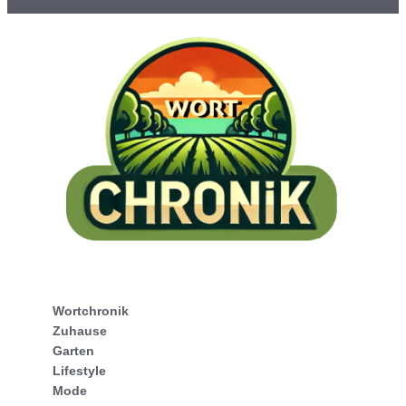
Wortchronik
Zuhause
Garten
Lifestyle
Mode