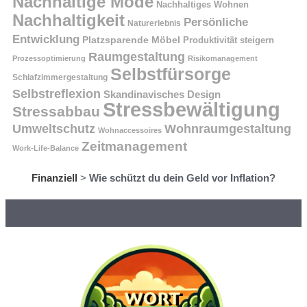
Nachhaltige Mode
Nachhaltiges Wohnen
Nachhaltigkeit
Persönliche
Naturerlebnis
Entwicklung
Platzsparende Möbel
Produktivität steigern
Raumgestaltung
Prozessoptimierung
Risikomanagement
Selbstfürsorge
Schlafzimmergestaltung
Selbstreflexion
Skandinavisches Design
Stressbewältigung
Stressabbau
Umweltschutz
Wohnraumgestaltung
Wohnaccessoires
Zeitmanagement
Work-Life-Balance
Finanziell
>
Wie schützt du dein Geld vor Inflation?