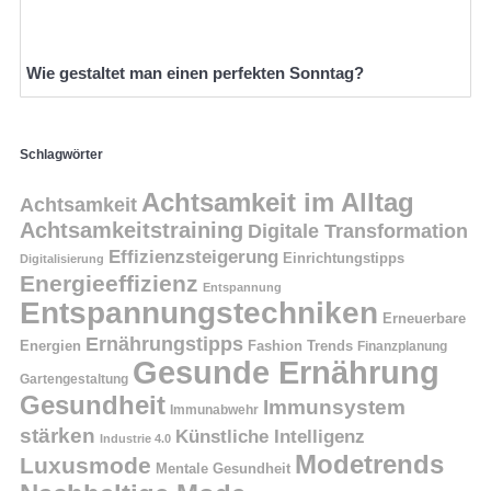
Wie gestaltet man einen perfekten Sonntag?
Schlagwörter
Achtsamkeit im Alltag
Achtsamkeit
Achtsamkeitstraining
Digitale Transformation
Effizienzsteigerung
Einrichtungstipps
Digitalisierung
Energieeffizienz
Entspannung
Entspannungstechniken
Erneuerbare
Ernährungstipps
Energien
Fashion Trends
Finanzplanung
Gesunde Ernährung
Gartengestaltung
Gesundheit
Immunsystem
Immunabwehr
stärken
Künstliche Intelligenz
Industrie 4.0
Modetrends
Luxusmode
Mentale Gesundheit