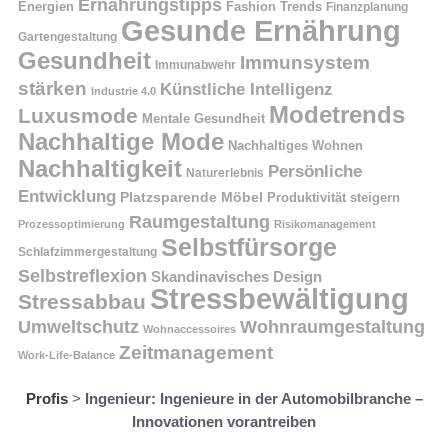
Ernährungstipps
Energien
Fashion Trends
Finanzplanung
Gesunde Ernährung
Gartengestaltung
Gesundheit
Immunsystem
Immunabwehr
stärken
Künstliche Intelligenz
Industrie 4.0
Modetrends
Luxusmode
Mentale Gesundheit
Nachhaltige Mode
Nachhaltiges Wohnen
Nachhaltigkeit
Persönliche
Naturerlebnis
Entwicklung
Platzsparende Möbel
Produktivität steigern
Raumgestaltung
Prozessoptimierung
Risikomanagement
Selbstfürsorge
Schlafzimmergestaltung
Selbstreflexion
Skandinavisches Design
Stressbewältigung
Stressabbau
Umweltschutz
Wohnraumgestaltung
Wohnaccessoires
Zeitmanagement
Work-Life-Balance
Profis
>
Ingenieur: Ingenieure in der Automobilbranche –
Innovationen vorantreiben