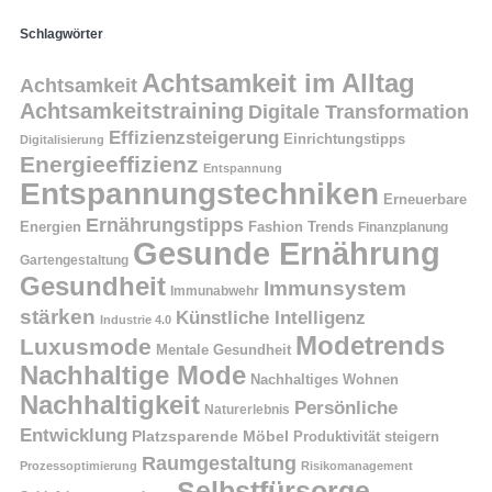
Schlagwörter
Achtsamkeit im Alltag
Achtsamkeit
Achtsamkeitstraining
Digitale Transformation
Effizienzsteigerung
Einrichtungstipps
Digitalisierung
Energieeffizienz
Entspannung
Entspannungstechniken
Erneuerbare
Ernährungstipps
Energien
Fashion Trends
Finanzplanung
Gesunde Ernährung
Gartengestaltung
Gesundheit
Immunsystem
Immunabwehr
stärken
Künstliche Intelligenz
Industrie 4.0
Modetrends
Luxusmode
Mentale Gesundheit
Nachhaltige Mode
Nachhaltiges Wohnen
Nachhaltigkeit
Persönliche
Naturerlebnis
Entwicklung
Platzsparende Möbel
Produktivität steigern
Raumgestaltung
Prozessoptimierung
Risikomanagement
Selbstfürsorge