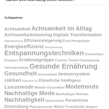
Schlagwörter
Achtsamkeit im Alltag
Achtsamkeit
Achtsamkeitstraining
Digitale Transformation
Effizienzsteigerung
Einrichtungstipps
Digitalisierung
Energieeffizienz
Entspannung
Entspannungstechniken
Erneuerbare
Ernährungstipps
Energien
Fashion Trends
Finanzplanung
Gesunde Ernährung
Gartengestaltung
Gesundheit
Immunsystem
Immunabwehr
stärken
Künstliche Intelligenz
Industrie 4.0
Modetrends
Luxusmode
Mentale Gesundheit
Nachhaltige Mode
Nachhaltiges Wohnen
Nachhaltigkeit
Persönliche
Naturerlebnis
Entwicklung
Platzsparende Möbel
Produktivität steigern