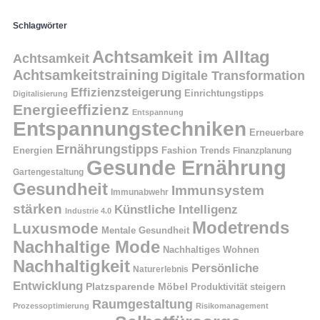
Schlagwörter
Achtsamkeit im Alltag
Achtsamkeit
Achtsamkeitstraining
Digitale Transformation
Effizienzsteigerung
Einrichtungstipps
Digitalisierung
Energieeffizienz
Entspannung
Entspannungstechniken
Erneuerbare
Ernährungstipps
Energien
Fashion Trends
Finanzplanung
Gesunde Ernährung
Gartengestaltung
Gesundheit
Immunsystem
Immunabwehr
stärken
Künstliche Intelligenz
Industrie 4.0
Modetrends
Luxusmode
Mentale Gesundheit
Nachhaltige Mode
Nachhaltiges Wohnen
Nachhaltigkeit
Persönliche
Naturerlebnis
Entwicklung
Platzsparende Möbel
Produktivität steigern
Raumgestaltung
Prozessoptimierung
Risikomanagement