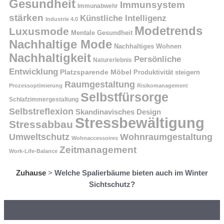
Gesundheit
Immunsystem
Immunabwehr
stärken
Künstliche Intelligenz
Industrie 4.0
Modetrends
Luxusmode
Mentale Gesundheit
Nachhaltige Mode
Nachhaltiges Wohnen
Nachhaltigkeit
Persönliche
Naturerlebnis
Entwicklung
Platzsparende Möbel
Produktivität steigern
Raumgestaltung
Prozessoptimierung
Risikomanagement
Selbstfürsorge
Schlafzimmergestaltung
Selbstreflexion
Skandinavisches Design
Stressbewältigung
Stressabbau
Umweltschutz
Wohnraumgestaltung
Wohnaccessoires
Zeitmanagement
Work-Life-Balance
Zuhause
>
Welche Spalierbäume bieten auch im Winter
Sichtschutz?