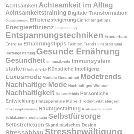
Achtsamkeit im Alltag
Achtsamkeit
Achtsamkeitstraining
Digitale Transformation
Effizienzsteigerung
Einrichtungstipps
Digitalisierung
Energieeffizienz
Entspannung
Entspannungstechniken
Erneuerbare
Ernährungstipps
Energien
Fashion Trends
Finanzplanung
Gesunde Ernährung
Gartengestaltung
Gesundheit
Immunsystem
Immunabwehr
stärken
Künstliche Intelligenz
Industrie 4.0
Modetrends
Luxusmode
Mentale Gesundheit
Nachhaltige Mode
Nachhaltiges Wohnen
Nachhaltigkeit
Persönliche
Naturerlebnis
Entwicklung
Platzsparende Möbel
Produktivität steigern
Raumgestaltung
Prozessoptimierung
Risikomanagement
Selbstfürsorge
Schlafzimmergestaltung
Selbstreflexion
Skandinavisches Design
Stressbewältigung
Stressabbau