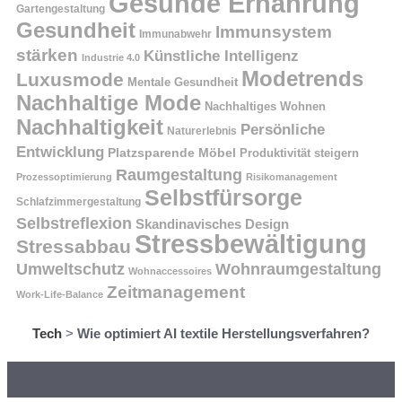
Gesunde Ernährung
Gartengestaltung
Gesundheit
Immunsystem
Immunabwehr
stärken
Künstliche Intelligenz
Industrie 4.0
Modetrends
Luxusmode
Mentale Gesundheit
Nachhaltige Mode
Nachhaltiges Wohnen
Nachhaltigkeit
Persönliche
Naturerlebnis
Entwicklung
Platzsparende Möbel
Produktivität steigern
Raumgestaltung
Prozessoptimierung
Risikomanagement
Selbstfürsorge
Schlafzimmergestaltung
Selbstreflexion
Skandinavisches Design
Stressbewältigung
Stressabbau
Umweltschutz
Wohnraumgestaltung
Wohnaccessoires
Zeitmanagement
Work-Life-Balance
Tech
>
Wie optimiert AI textile Herstellungsverfahren?