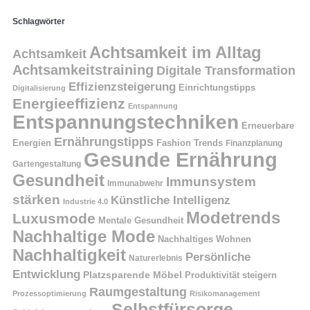
Schlagwörter
Achtsamkeit im Alltag
Achtsamkeit
Achtsamkeitstraining
Digitale Transformation
Effizienzsteigerung
Einrichtungstipps
Digitalisierung
Energieeffizienz
Entspannung
Entspannungstechniken
Erneuerbare
Ernährungstipps
Energien
Fashion Trends
Finanzplanung
Gesunde Ernährung
Gartengestaltung
Gesundheit
Immunsystem
Immunabwehr
stärken
Künstliche Intelligenz
Industrie 4.0
Modetrends
Luxusmode
Mentale Gesundheit
Nachhaltige Mode
Nachhaltiges Wohnen
Nachhaltigkeit
Persönliche
Naturerlebnis
Entwicklung
Platzsparende Möbel
Produktivität steigern
Raumgestaltung
Prozessoptimierung
Risikomanagement
Selbstfürsorge