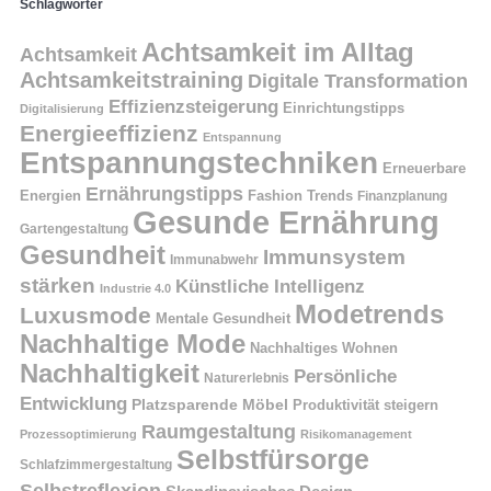
Schlagwörter
Achtsamkeit im Alltag
Achtsamkeit
Achtsamkeitstraining
Digitale Transformation
Effizienzsteigerung
Einrichtungstipps
Digitalisierung
Energieeffizienz
Entspannung
Entspannungstechniken
Erneuerbare
Ernährungstipps
Energien
Fashion Trends
Finanzplanung
Gesunde Ernährung
Gartengestaltung
Gesundheit
Immunsystem
Immunabwehr
stärken
Künstliche Intelligenz
Industrie 4.0
Modetrends
Luxusmode
Mentale Gesundheit
Nachhaltige Mode
Nachhaltiges Wohnen
Nachhaltigkeit
Persönliche
Naturerlebnis
Entwicklung
Platzsparende Möbel
Produktivität steigern
Raumgestaltung
Prozessoptimierung
Risikomanagement
Selbstfürsorge
Schlafzimmergestaltung
Selbstreflexion