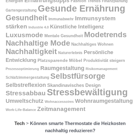
Ernährungstipps
Energien
Fashion Trends
Finanzplanung
Gesunde Ernährung
Gartengestaltung
Gesundheit
Immunsystem
Immunabwehr
stärken
Künstliche Intelligenz
Industrie 4.0
Modetrends
Luxusmode
Mentale Gesundheit
Nachhaltige Mode
Nachhaltiges Wohnen
Nachhaltigkeit
Persönliche
Naturerlebnis
Entwicklung
Platzsparende Möbel
Produktivität steigern
Raumgestaltung
Prozessoptimierung
Risikomanagement
Selbstfürsorge
Schlafzimmergestaltung
Selbstreflexion
Skandinavisches Design
Stressbewältigung
Stressabbau
Umweltschutz
Wohnraumgestaltung
Wohnaccessoires
Zeitmanagement
Work-Life-Balance
Tech
>
Können smarte Thermostate die Heizkosten
nachhaltig reduzieren?