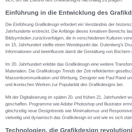
Einführung in die Entwicklung des Grafik
Die
Einführung Grafikdesign
erfordert ein Verständnis der
historis
Jahrhunderte erstreckt. Die Anfänge dieses kreativen Bereichs las
Bildsymbolen zurückverfolgen, die in verschiedenen Kulturen ve
im 15. Jahrhundert stellte einen Wendepunkt dar. Gutenberg’s Druc
Informationen und beeinflusste damit die Gestaltung von Büchern 
Im 20. Jahrhundert erlebte das Grafikdesign eine weitere Transfo
Materialien. Die
Grafikdesign Trends
der Zeit reflektierten gesell
Massenkommunikation und Werbung. Designer wie Paul Rand und 
und ikonischen Werken zur Popularität des Grafikdesigns bei.
Mit der Digitalisierung im späten 20. und frühen 21. Jahrhundert
geschaffen. Programme wie Adobe Photoshop und Illustrator ermög
gleichzeitig neue Designtrends wie Minimalismus und Responsive 
vielseitig und dynamisch das Grafikdesign ist und wie es sich s
Technologien, die Grafikdesign revolution