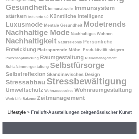
Gartengestaltung
Gesundheit
Immunsystem
Immunabwehr
stärken
Künstliche Intelligenz
Industrie 4.0
Modetrends
Luxusmode
Mentale Gesundheit
Nachhaltige Mode
Nachhaltiges Wohnen
Nachhaltigkeit
Persönliche
Naturerlebnis
Entwicklung
Platzsparende Möbel
Produktivität steigern
Raumgestaltung
Prozessoptimierung
Risikomanagement
Selbstfürsorge
Schlafzimmergestaltung
Selbstreflexion
Skandinavisches Design
Stressbewältigung
Stressabbau
Umweltschutz
Wohnraumgestaltung
Wohnaccessoires
Zeitmanagement
Work-Life-Balance
Lifestyle
>
Freiluft-Ausstellungen zeitgenössischer Kunst