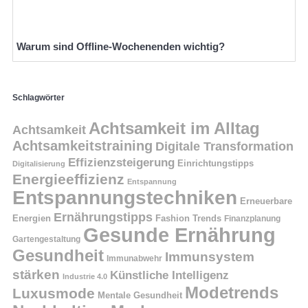
Warum sind Offline-Wochenenden wichtig?
Schlagwörter
Achtsamkeit im Alltag
Achtsamkeit
Achtsamkeitstraining
Digitale Transformation
Effizienzsteigerung
Einrichtungstipps
Digitalisierung
Energieeffizienz
Entspannung
Entspannungstechniken
Erneuerbare
Ernährungstipps
Energien
Fashion Trends
Finanzplanung
Gesunde Ernährung
Gartengestaltung
Gesundheit
Immunsystem
Immunabwehr
stärken
Künstliche Intelligenz
Industrie 4.0
Modetrends
Luxusmode
Mentale Gesundheit