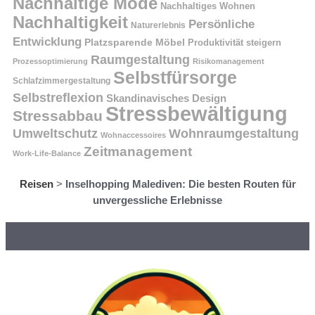
Nachhaltige Mode
Nachhaltiges Wohnen
Nachhaltigkeit
Persönliche
Naturerlebnis
Entwicklung
Platzsparende Möbel
Produktivität steigern
Raumgestaltung
Prozessoptimierung
Risikomanagement
Selbstfürsorge
Schlafzimmergestaltung
Selbstreflexion
Skandinavisches Design
Stressbewältigung
Stressabbau
Umweltschutz
Wohnraumgestaltung
Wohnaccessoires
Zeitmanagement
Work-Life-Balance
Reisen
>
Inselhopping Malediven: Die besten Routen für
unvergessliche Erlebnisse