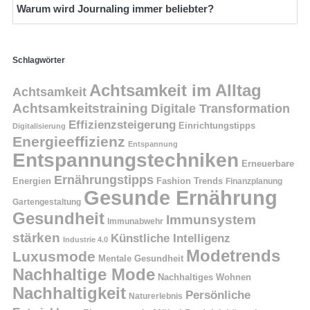
Warum wird Journaling immer beliebter?
Schlagwörter
Achtsamkeit im Alltag
Achtsamkeit
Achtsamkeitstraining
Digitale Transformation
Effizienzsteigerung
Einrichtungstipps
Digitalisierung
Energieeffizienz
Entspannung
Entspannungstechniken
Erneuerbare
Ernährungstipps
Energien
Fashion Trends
Finanzplanung
Gesunde Ernährung
Gartengestaltung
Gesundheit
Immunsystem
Immunabwehr
stärken
Künstliche Intelligenz
Industrie 4.0
Modetrends
Luxusmode
Mentale Gesundheit
Nachhaltige Mode
Nachhaltiges Wohnen
Nachhaltigkeit
Persönliche
Naturerlebnis