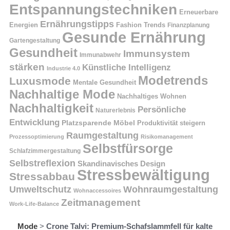
Entspannungstechniken
Erneuerbare
Ernährungstipps
Energien
Fashion Trends
Finanzplanung
Gesunde Ernährung
Gartengestaltung
Gesundheit
Immunsystem
Immunabwehr
stärken
Künstliche Intelligenz
Industrie 4.0
Modetrends
Luxusmode
Mentale Gesundheit
Nachhaltige Mode
Nachhaltiges Wohnen
Nachhaltigkeit
Persönliche
Naturerlebnis
Entwicklung
Platzsparende Möbel
Produktivität steigern
Raumgestaltung
Prozessoptimierung
Risikomanagement
Selbstfürsorge
Schlafzimmergestaltung
Selbstreflexion
Skandinavisches Design
Stressbewältigung
Stressabbau
Umweltschutz
Wohnraumgestaltung
Wohnaccessoires
Zeitmanagement
Work-Life-Balance
Mode
>
Crone Talvi: Premium-Schafslammfell für kalte