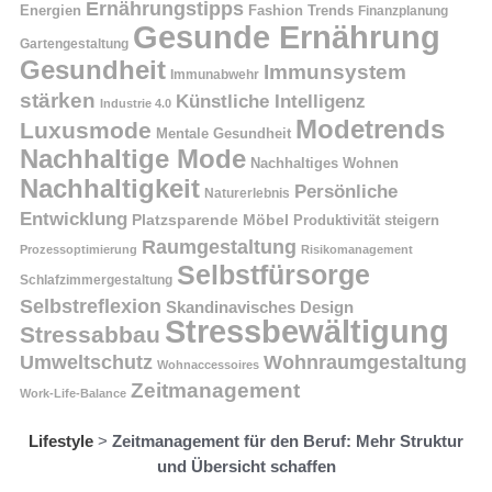
Ernährungstipps
Energien
Fashion Trends
Finanzplanung
Gesunde Ernährung
Gartengestaltung
Gesundheit
Immunsystem
Immunabwehr
stärken
Künstliche Intelligenz
Industrie 4.0
Modetrends
Luxusmode
Mentale Gesundheit
Nachhaltige Mode
Nachhaltiges Wohnen
Nachhaltigkeit
Persönliche
Naturerlebnis
Entwicklung
Platzsparende Möbel
Produktivität steigern
Raumgestaltung
Prozessoptimierung
Risikomanagement
Selbstfürsorge
Schlafzimmergestaltung
Selbstreflexion
Skandinavisches Design
Stressbewältigung
Stressabbau
Umweltschutz
Wohnraumgestaltung
Wohnaccessoires
Zeitmanagement
Work-Life-Balance
Lifestyle
>
Zeitmanagement für den Beruf: Mehr Struktur
und Übersicht schaffen