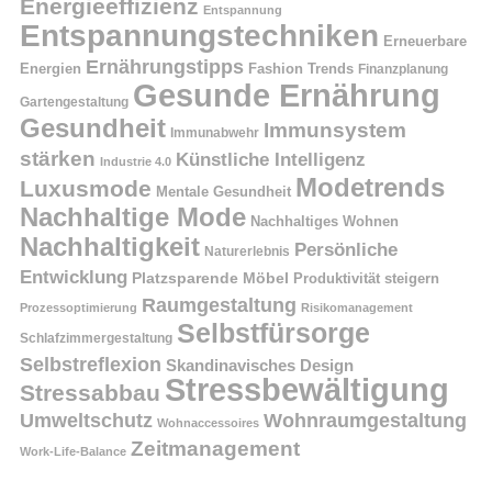
Energieeffizienz
Entspannung
Entspannungstechniken
Erneuerbare
Ernährungstipps
Energien
Fashion Trends
Finanzplanung
Gesunde Ernährung
Gartengestaltung
Gesundheit
Immunsystem
Immunabwehr
stärken
Künstliche Intelligenz
Industrie 4.0
Modetrends
Luxusmode
Mentale Gesundheit
Nachhaltige Mode
Nachhaltiges Wohnen
Nachhaltigkeit
Persönliche
Naturerlebnis
Entwicklung
Platzsparende Möbel
Produktivität steigern
Raumgestaltung
Prozessoptimierung
Risikomanagement
Selbstfürsorge
Schlafzimmergestaltung
Selbstreflexion
Skandinavisches Design
Stressbewältigung
Stressabbau
Umweltschutz
Wohnraumgestaltung
Wohnaccessoires
Zeitmanagement
Work-Life-Balance