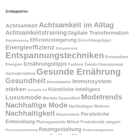
Schlagwörter
Achtsamkeit im Alltag
Achtsamkeit
Achtsamkeitstraining
Digitale Transformation
Effizienzsteigerung
Einrichtungstipps
Digitalisierung
Energieeffizienz
Entspannung
Entspannungstechniken
Erneuerbare
Ernährungstipps
Energien
Fashion Trends
Finanzplanung
Gesunde Ernährung
Gartengestaltung
Gesundheit
Immunsystem
Immunabwehr
stärken
Künstliche Intelligenz
Industrie 4.0
Modetrends
Luxusmode
Mentale Gesundheit
Nachhaltige Mode
Nachhaltiges Wohnen
Nachhaltigkeit
Persönliche
Naturerlebnis
Entwicklung
Platzsparende Möbel
Produktivität steigern
Raumgestaltung
Prozessoptimierung
Risikomanagement