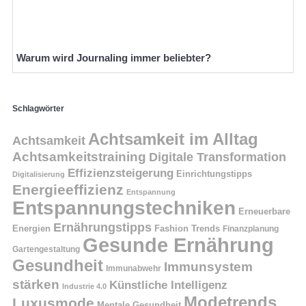
Warum wird Journaling immer beliebter?
Schlagwörter
Achtsamkeit im Alltag
Achtsamkeit
Achtsamkeitstraining
Digitale Transformation
Effizienzsteigerung
Einrichtungstipps
Digitalisierung
Energieeffizienz
Entspannung
Entspannungstechniken
Erneuerbare
Ernährungstipps
Energien
Fashion Trends
Finanzplanung
Gesunde Ernährung
Gartengestaltung
Gesundheit
Immunsystem
Immunabwehr
stärken
Künstliche Intelligenz
Industrie 4.0
Modetrends
Luxusmode
Mentale Gesundheit