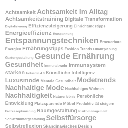
Achtsamkeit im Alltag
Achtsamkeit
Achtsamkeitstraining
Digitale Transformation
Effizienzsteigerung
Einrichtungstipps
Digitalisierung
Energieeffizienz
Entspannung
Entspannungstechniken
Erneuerbare
Ernährungstipps
Energien
Fashion Trends
Finanzplanung
Gesunde Ernährung
Gartengestaltung
Gesundheit
Immunsystem
Immunabwehr
stärken
Künstliche Intelligenz
Industrie 4.0
Modetrends
Luxusmode
Mentale Gesundheit
Nachhaltige Mode
Nachhaltiges Wohnen
Nachhaltigkeit
Persönliche
Naturerlebnis
Entwicklung
Platzsparende Möbel
Produktivität steigern
Raumgestaltung
Prozessoptimierung
Risikomanagement
Selbstfürsorge
Schlafzimmergestaltung
Selbstreflexion
Skandinavisches Design