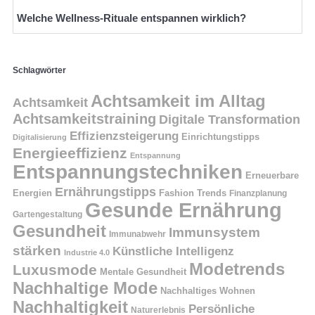
Welche Wellness-Rituale entspannen wirklich?
Schlagwörter
Achtsamkeit im Alltag
Achtsamkeit
Achtsamkeitstraining
Digitale Transformation
Effizienzsteigerung
Einrichtungstipps
Digitalisierung
Energieeffizienz
Entspannung
Entspannungstechniken
Erneuerbare
Ernährungstipps
Energien
Fashion Trends
Finanzplanung
Gesunde Ernährung
Gartengestaltung
Gesundheit
Immunsystem
Immunabwehr
stärken
Künstliche Intelligenz
Industrie 4.0
Modetrends
Luxusmode
Mentale Gesundheit
Nachhaltige Mode
Nachhaltiges Wohnen
Nachhaltigkeit
Persönliche
Naturerlebnis