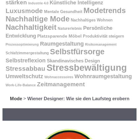
stärken
Künstliche Intelligenz
Industrie 4.0
Modetrends
Luxusmode
Mentale Gesundheit
Nachhaltige Mode
Nachhaltiges Wohnen
Nachhaltigkeit
Persönliche
Naturerlebnis
Entwicklung
Platzsparende Möbel
Produktivität steigern
Raumgestaltung
Prozessoptimierung
Risikomanagement
Selbstfürsorge
Schlafzimmergestaltung
Selbstreflexion
Skandinavisches Design
Stressbewältigung
Stressabbau
Umweltschutz
Wohnraumgestaltung
Wohnaccessoires
Zeitmanagement
Work-Life-Balance
Mode
>
Wiener Designer: Wie sie den Laufsteg erobern