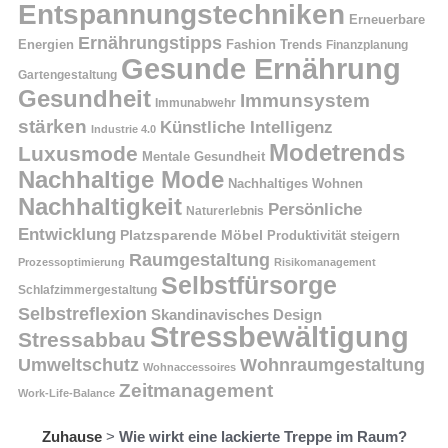
Entspannungstechniken
Erneuerbare
Ernährungstipps
Energien
Fashion Trends
Finanzplanung
Gesunde Ernährung
Gartengestaltung
Gesundheit
Immunsystem
Immunabwehr
stärken
Künstliche Intelligenz
Industrie 4.0
Modetrends
Luxusmode
Mentale Gesundheit
Nachhaltige Mode
Nachhaltiges Wohnen
Nachhaltigkeit
Persönliche
Naturerlebnis
Entwicklung
Platzsparende Möbel
Produktivität steigern
Raumgestaltung
Prozessoptimierung
Risikomanagement
Selbstfürsorge
Schlafzimmergestaltung
Selbstreflexion
Skandinavisches Design
Stressbewältigung
Stressabbau
Umweltschutz
Wohnraumgestaltung
Wohnaccessoires
Zeitmanagement
Work-Life-Balance
Zuhause
>
Wie wirkt eine lackierte Treppe im Raum?