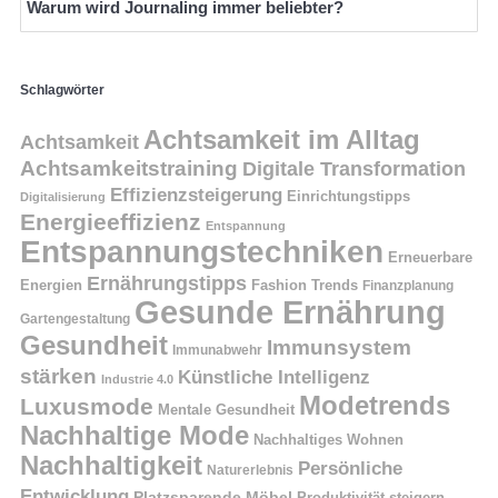
Warum wird Journaling immer beliebter?
Schlagwörter
Achtsamkeit im Alltag
Achtsamkeit
Achtsamkeitstraining
Digitale Transformation
Effizienzsteigerung
Einrichtungstipps
Digitalisierung
Energieeffizienz
Entspannung
Entspannungstechniken
Erneuerbare
Ernährungstipps
Energien
Fashion Trends
Finanzplanung
Gesunde Ernährung
Gartengestaltung
Gesundheit
Immunsystem
Immunabwehr
stärken
Künstliche Intelligenz
Industrie 4.0
Modetrends
Luxusmode
Mentale Gesundheit
Nachhaltige Mode
Nachhaltiges Wohnen
Nachhaltigkeit
Persönliche
Naturerlebnis
Entwicklung
Platzsparende Möbel
Produktivität steigern