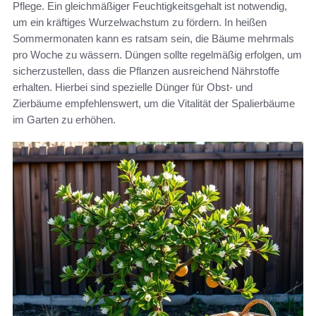
Pflege. Ein gleichmäßiger Feuchtigkeitsgehalt ist notwendig,
um ein kräftiges Wurzelwachstum zu fördern. In heißen
Sommermonaten kann es ratsam sein, die Bäume mehrmals
pro Woche zu wässern. Düngen sollte regelmäßig erfolgen, um
sicherzustellen, dass die Pflanzen ausreichend Nährstoffe
erhalten. Hierbei sind spezielle Dünger für Obst- und
Zierbäume empfehlenswert, um die Vitalität der Spalierbäume
im Garten zu erhöhen.