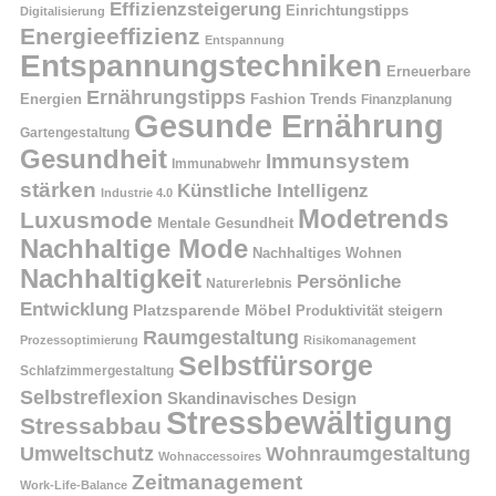
Effizienzsteigerung
Einrichtungstipps
Digitalisierung
Energieeffizienz
Entspannung
Entspannungstechniken
Erneuerbare
Ernährungstipps
Energien
Fashion Trends
Finanzplanung
Gesunde Ernährung
Gartengestaltung
Gesundheit
Immunsystem
Immunabwehr
stärken
Künstliche Intelligenz
Industrie 4.0
Modetrends
Luxusmode
Mentale Gesundheit
Nachhaltige Mode
Nachhaltiges Wohnen
Nachhaltigkeit
Persönliche
Naturerlebnis
Entwicklung
Platzsparende Möbel
Produktivität steigern
Raumgestaltung
Prozessoptimierung
Risikomanagement
Selbstfürsorge
Schlafzimmergestaltung
Selbstreflexion
Skandinavisches Design
Stressbewältigung
Stressabbau
Umweltschutz
Wohnraumgestaltung
Wohnaccessoires
Zeitmanagement
Work-Life-Balance