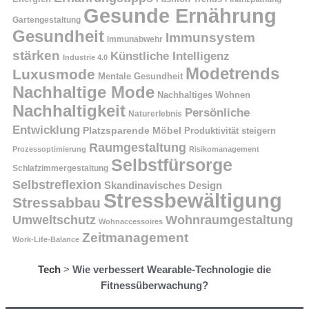
Gesunde Ernährung
Gartengestaltung
Gesundheit
Immunsystem
Immunabwehr
stärken
Künstliche Intelligenz
Industrie 4.0
Modetrends
Luxusmode
Mentale Gesundheit
Nachhaltige Mode
Nachhaltiges Wohnen
Nachhaltigkeit
Persönliche
Naturerlebnis
Entwicklung
Platzsparende Möbel
Produktivität steigern
Raumgestaltung
Prozessoptimierung
Risikomanagement
Selbstfürsorge
Schlafzimmergestaltung
Selbstreflexion
Skandinavisches Design
Stressbewältigung
Stressabbau
Umweltschutz
Wohnraumgestaltung
Wohnaccessoires
Zeitmanagement
Work-Life-Balance
Tech
>
Wie verbessert Wearable-Technologie die
Fitnessüberwachung?