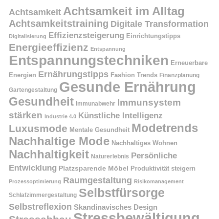
Achtsamkeit im Alltag
Achtsamkeit
Achtsamkeitstraining
Digitale Transformation
Effizienzsteigerung
Einrichtungstipps
Digitalisierung
Energieeffizienz
Entspannung
Entspannungstechniken
Erneuerbare
Ernährungstipps
Energien
Fashion Trends
Finanzplanung
Gesunde Ernährung
Gartengestaltung
Gesundheit
Immunsystem
Immunabwehr
stärken
Künstliche Intelligenz
Industrie 4.0
Modetrends
Luxusmode
Mentale Gesundheit
Nachhaltige Mode
Nachhaltiges Wohnen
Nachhaltigkeit
Persönliche
Naturerlebnis
Entwicklung
Platzsparende Möbel
Produktivität steigern
Raumgestaltung
Prozessoptimierung
Risikomanagement
Selbstfürsorge
Schlafzimmergestaltung
Selbstreflexion
Skandinavisches Design
Stressbewältigung