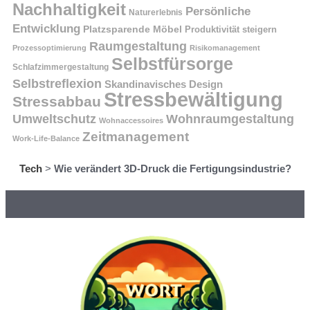
Nachhaltigkeit
Persönliche
Naturerlebnis
Entwicklung
Platzsparende Möbel
Produktivität steigern
Raumgestaltung
Prozessoptimierung
Risikomanagement
Selbstfürsorge
Schlafzimmergestaltung
Selbstreflexion
Skandinavisches Design
Stressbewältigung
Stressabbau
Umweltschutz
Wohnraumgestaltung
Wohnaccessoires
Zeitmanagement
Work-Life-Balance
Tech
>
Wie verändert 3D-Druck die Fertigungsindustrie?