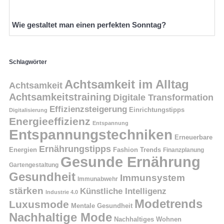
Wie gestaltet man einen perfekten Sonntag?
Schlagwörter
Achtsamkeit im Alltag
Achtsamkeit
Achtsamkeitstraining
Digitale Transformation
Effizienzsteigerung
Einrichtungstipps
Digitalisierung
Energieeffizienz
Entspannung
Entspannungstechniken
Erneuerbare
Ernährungstipps
Energien
Fashion Trends
Finanzplanung
Gesunde Ernährung
Gartengestaltung
Gesundheit
Immunsystem
Immunabwehr
stärken
Künstliche Intelligenz
Industrie 4.0
Modetrends
Luxusmode
Mentale Gesundheit
Nachhaltige Mode
Nachhaltiges Wohnen