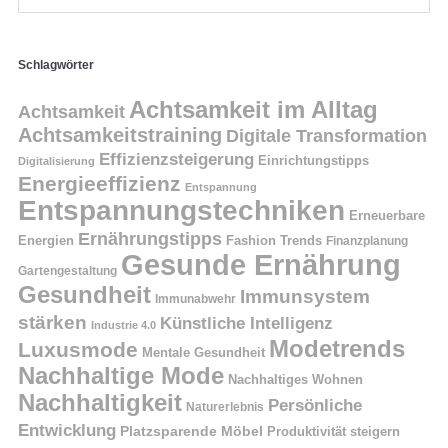
Schlagwörter
Achtsamkeit im Alltag
Achtsamkeit
Achtsamkeitstraining
Digitale Transformation
Effizienzsteigerung
Einrichtungstipps
Digitalisierung
Energieeffizienz
Entspannung
Entspannungstechniken
Erneuerbare
Ernährungstipps
Energien
Fashion Trends
Finanzplanung
Gesunde Ernährung
Gartengestaltung
Gesundheit
Immunsystem
Immunabwehr
stärken
Künstliche Intelligenz
Industrie 4.0
Modetrends
Luxusmode
Mentale Gesundheit
Nachhaltige Mode
Nachhaltiges Wohnen
Nachhaltigkeit
Persönliche
Naturerlebnis
Entwicklung
Platzsparende Möbel
Produktivität steigern