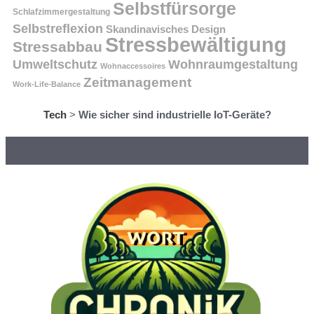
Selbstfürsorge
Schlafzimmergestaltung
Selbstreflexion
Skandinavisches Design
Stressbewältigung
Stressabbau
Umweltschutz
Wohnraumgestaltung
Wohnaccessoires
Zeitmanagement
Work-Life-Balance
Tech
>
Wie sicher sind industrielle IoT-Geräte?