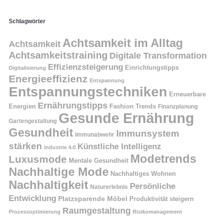
Schlagwörter
Achtsamkeit im Alltag
Achtsamkeit
Achtsamkeitstraining
Digitale Transformation
Effizienzsteigerung
Einrichtungstipps
Digitalisierung
Energieeffizienz
Entspannung
Entspannungstechniken
Erneuerbare
Ernährungstipps
Energien
Fashion Trends
Finanzplanung
Gesunde Ernährung
Gartengestaltung
Gesundheit
Immunsystem
Immunabwehr
stärken
Künstliche Intelligenz
Industrie 4.0
Modetrends
Luxusmode
Mentale Gesundheit
Nachhaltige Mode
Nachhaltiges Wohnen
Nachhaltigkeit
Persönliche
Naturerlebnis
Entwicklung
Platzsparende Möbel
Produktivität steigern
Raumgestaltung
Prozessoptimierung
Risikomanagement