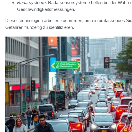
Radarsysteme
: Radarsensorsysteme helfen bei der Wahr
Geschwindigkeitsmessungen.
Diese Technologien arbeiten zusammen, um ein umfassendes Sich
Gefahren frühzeitig zu identifizieren.