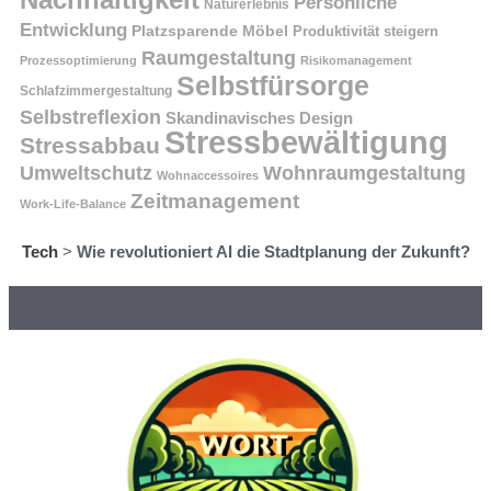
Persönliche
Naturerlebnis
Entwicklung
Platzsparende Möbel
Produktivität steigern
Raumgestaltung
Prozessoptimierung
Risikomanagement
Selbstfürsorge
Schlafzimmergestaltung
Selbstreflexion
Skandinavisches Design
Stressbewältigung
Stressabbau
Umweltschutz
Wohnraumgestaltung
Wohnaccessoires
Zeitmanagement
Work-Life-Balance
Tech
>
Wie revolutioniert AI die Stadtplanung der Zukunft?