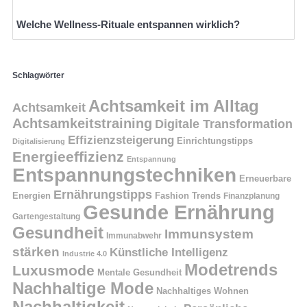
Welche Wellness-Rituale entspannen wirklich?
Schlagwörter
Achtsamkeit im Alltag
Achtsamkeit
Achtsamkeitstraining
Digitale Transformation
Effizienzsteigerung
Einrichtungstipps
Digitalisierung
Energieeffizienz
Entspannung
Entspannungstechniken
Erneuerbare
Ernährungstipps
Energien
Fashion Trends
Finanzplanung
Gesunde Ernährung
Gartengestaltung
Gesundheit
Immunsystem
Immunabwehr
stärken
Künstliche Intelligenz
Industrie 4.0
Modetrends
Luxusmode
Mentale Gesundheit
Nachhaltige Mode
Nachhaltiges Wohnen
Nachhaltigkeit