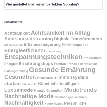
Wie gestaltet man einen perfekten Sonntag?
Schlagwörter
Achtsamkeit im Alltag
Achtsamkeit
Achtsamkeitstraining
Digitale Transformation
Effizienzsteigerung
Einrichtungstipps
Digitalisierung
Energieeffizienz
Entspannung
Entspannungstechniken
Erneuerbare
Ernährungstipps
Energien
Fashion Trends
Finanzplanung
Gesunde Ernährung
Gartengestaltung
Gesundheit
Immunsystem
Immunabwehr
stärken
Künstliche Intelligenz
Industrie 4.0
Modetrends
Luxusmode
Mentale Gesundheit
Nachhaltige Mode
Nachhaltiges Wohnen
Nachhaltigkeit
Persönliche
Naturerlebnis