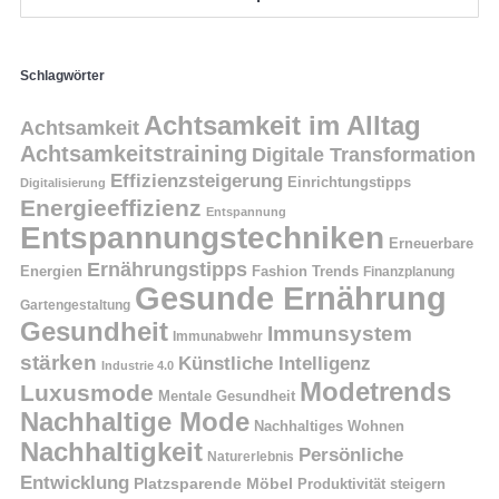
Schlagwörter
Achtsamkeit im Alltag
Achtsamkeit
Achtsamkeitstraining
Digitale Transformation
Effizienzsteigerung
Einrichtungstipps
Digitalisierung
Energieeffizienz
Entspannung
Entspannungstechniken
Erneuerbare
Ernährungstipps
Energien
Fashion Trends
Finanzplanung
Gesunde Ernährung
Gartengestaltung
Gesundheit
Immunsystem
Immunabwehr
stärken
Künstliche Intelligenz
Industrie 4.0
Modetrends
Luxusmode
Mentale Gesundheit
Nachhaltige Mode
Nachhaltiges Wohnen
Nachhaltigkeit
Persönliche
Naturerlebnis
Entwicklung
Platzsparende Möbel
Produktivität steigern