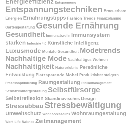
Energieeffizienz
Entspannung
Entspannungstechniken
Erneuerbare
Ernährungstipps
Energien
Fashion Trends
Finanzplanung
Gesunde Ernährung
Gartengestaltung
Gesundheit
Immunsystem
Immunabwehr
stärken
Künstliche Intelligenz
Industrie 4.0
Modetrends
Luxusmode
Mentale Gesundheit
Nachhaltige Mode
Nachhaltiges Wohnen
Nachhaltigkeit
Persönliche
Naturerlebnis
Entwicklung
Platzsparende Möbel
Produktivität steigern
Raumgestaltung
Prozessoptimierung
Risikomanagement
Selbstfürsorge
Schlafzimmergestaltung
Selbstreflexion
Skandinavisches Design
Stressbewältigung
Stressabbau
Umweltschutz
Wohnraumgestaltung
Wohnaccessoires
Zeitmanagement
Work-Life-Balance